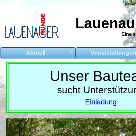
Lauenaue
Eine 
Aktuell
Veranstaltunge
Unser Baute
sucht Unterstützu
Einladung